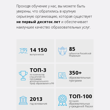
Проходя обучение у нас, вы можете быть
уверены, что обратились в крупную
серьезную организацию,
которая существует
не первый десяток лет
и обеспечивает
наилучшее качество образовательных
услуг.
85
14 150
субъектов Российской
выпускников
Федерации
ТОП-3
350+
по количеству
слушателей
по
образовательных
программам
программ
дополнительного
проф.
образования в РФ
ТОП-100
2013
лучших
год основания
образовательных
учреждений России