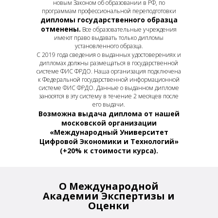
новым Законом об образовании в РФ, по
программам профессиональной переподготовки
дипломы государственного образца
отменены.
Все образовательные учреждения
имеют право выдавать только дипломы
установленного образца.
С 2019 года сведения о выданных удостоверениях и
дипломах должны размещаться в государственной
системе ФИС ФРДО. Наша организация подключена
к Федеральной государственной информационной
системе ФИС ФРДО. Данные о выданном дипломе
заносятся в эту систему в течение 2 месяцев после
его выдачи.
Возможна выдача диплома от нашей
московской организации
«Международный Университет
Цифровой Экономики и Технологий»
(+20% к стоимости курса).
О Международной
Академии
Экспертизы и
Оценки